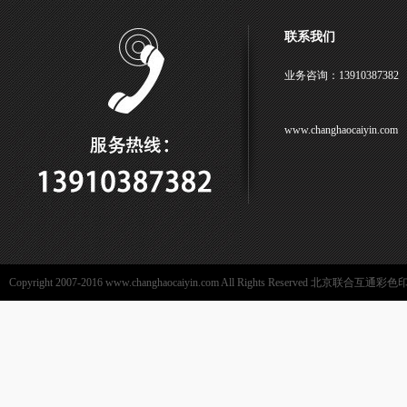
联系我们
业务咨询：13910387382
www.changhaocaiyin.com
Copyright 2007-2016 www.changhaocaiyin.com All Rights Reserved 北京联合