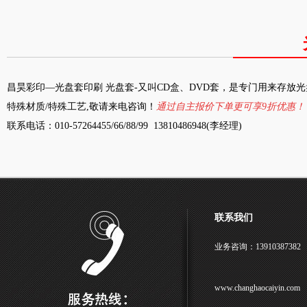
昌昊彩印—光盘套印刷 光盘套
-
又叫
CD
盒、
DVD
套，是专门用来存放光
特殊材质
/
特殊工艺
,
敬请来电咨询！
通过自主报价下单更可享
9
折优惠！
联系电话：
010-57264455/66/88/99 13810486948(
李经理
)
联系我们
业务咨询：13910387382
www.changhaocaiyin.com