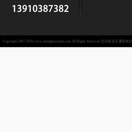
Copyright 2007-2016 www.changhaocaiyin.com All Rights Reserved 北京联合